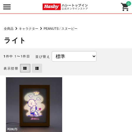
0
全商品
キャラクター
PEANUTS / スヌーピー
ライト
件中 1〜1件目
並び替え
1
表示切替