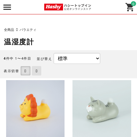
0
全商品
バラエティ
温湿度計
件中 1〜4件目
並び替え
4
表示切替