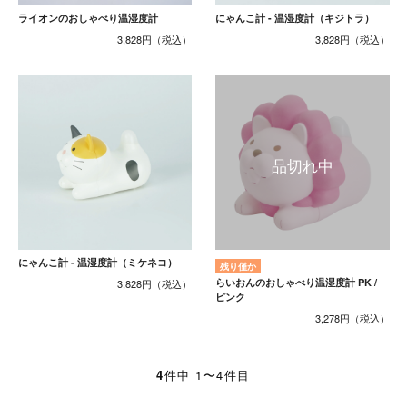
ライオンのおしゃべり温湿度計
にゃんこ計 - 温湿度計（キジトラ）
3,828円
3,828円
にゃんこ計 - 温湿度計（ミケネコ）
残り僅か
らいおんのおしゃべり温湿度計 PK /
3,828円
ピンク
3,278円
4
件中 1〜4件目