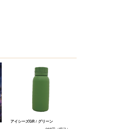
アイシーズGR / グリーン
）
968円