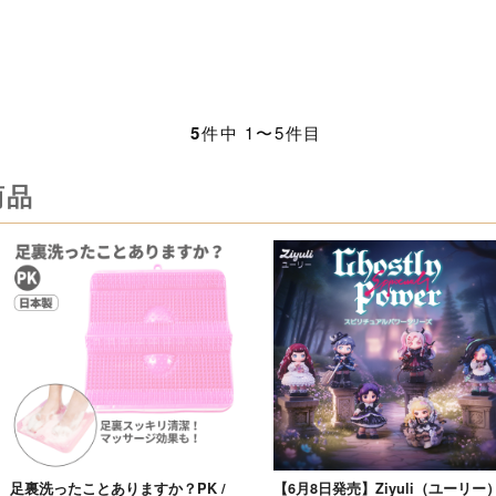
5
件中 1〜5件目
商品
足裏洗ったことありますか？PK /
【6月8日発売】Ziyuli（ユーリー