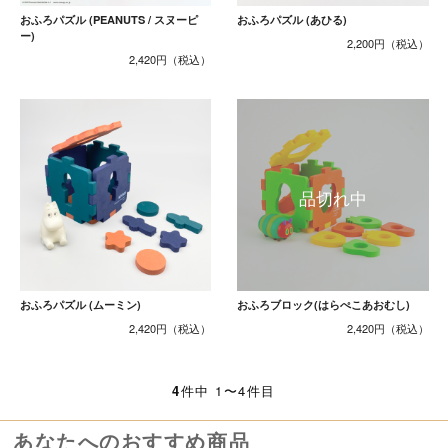
おふろパズル (PEANUTS / スヌーピ
おふろパズル (あひる)
ー)
2,200円
2,420円
おふろパズル (ムーミン)
おふろブロック(はらぺこあおむし)
2,420円
2,420円
4
件中 1〜4件目
あなたへのおすすめ商品