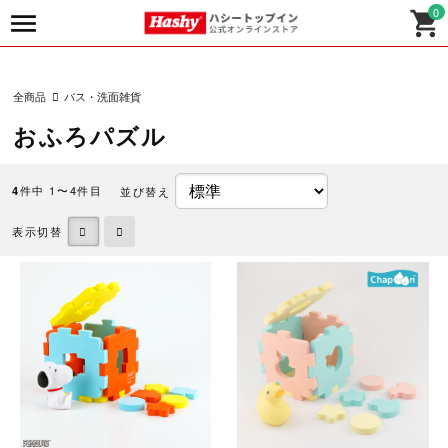
0
全商品
バス・洗面雑貨
おふろパズル
件中 1〜4件目
並び替え
4
表示切替