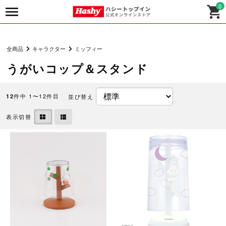
0
全商品
キャラクター
ミッフィー
うがいコップ＆スタンド
件中 1〜12件目
並び替え
12
表示切替