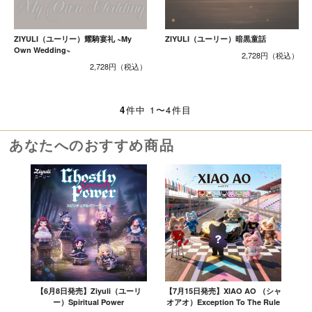
ZIYULI（ユーリー）耀騎宴礼 ~My
ZIYULI（ユーリー）暗黒童話
Own Wedding~
2,728円
2,728円
4
件中 1〜4件目
あなたへのおすすめ商品
【6月8日発売】Ziyuli（ユーリ
【7月15日発売】XIAO AO （シャ
ー）Spiritual Power
オアオ）Exception To The Rule