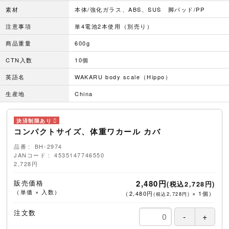
素材
本体/強化ガラス、ABS、SUS 脚パッド/PP
注意事項
単4電池2本使用（別売り）
商品重量
600g
CTN入数
10個
英語名
WAKARU body scale（Hippo）
生産地
China
コンパクトサイズ、体重ワカール カバ
品番
BH-2974
JANコード
4535147746550
2,728円
販売価格
2,480円
(税込2,728円)
（単価 × 入数）
（
2,480円
×
1
個
）
(税込2,728円)
注文数