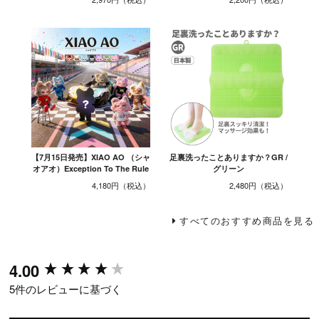
【7月15日発売】XIAO AO （シャ
足裏洗ったことありますか？GR /
オアオ）Exception To The Rule
グリーン
4,180円
2,480円
すべてのおすすめ商品を見る
New content loaded
4.00
5件のレビューに基づく