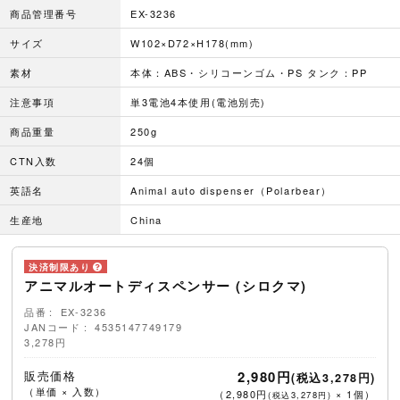
商品管理番号
EX-3236
サイズ
W102×D72×H178(mm)
素材
本体：ABS・シリコーンゴム・PS タンク：PP
注意事項
単3電池4本使用(電池別売)
商品重量
250g
CTN入数
24個
英語名
Animal auto dispenser（Polarbear）
生産地
China
アニマルオートディスペンサー (シロクマ)
品番
EX-3236
JANコード
4535147749179
3,278円
販売価格
2,980円
(税込3,278円)
（単価 × 入数）
（
2,980円
×
1
個
）
(税込3,278円)