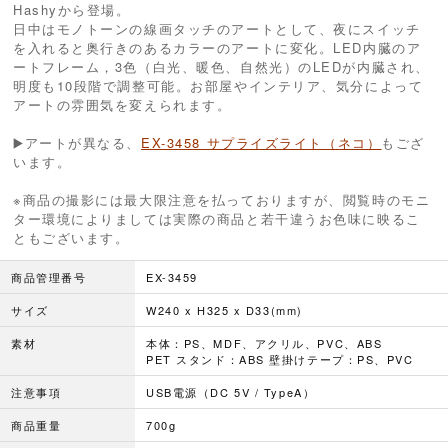
Hashyから登場。
日中はモノトーンの線画タッチのアートとして、夜にスイッチ
を入れると奥行きのあるカラーのアートに変化。LED内臓のア
ートフレーム，3色（白光、暖色、自然光）のLEDが内臓され、
明度も10段階で調整可能。お部屋やインテリア、気分によって
アートの雰囲気を変えられます。
▶️アートが異なる、
EX-3458 サプライズライト（ネコ）
もござ
います。
※商品の撮影には最大限注意を払っておりますが、閲覧時のモニ
ター環境によりましては実際の商品と若干違うお色味に映るこ
ともございます。
商品管理番号
EX-3459
サイズ
W240 x H325 x D33(mm)
素材
本体：PS、MDF、アクリル、PVC、ABS
PET スタンド：ABS 壁掛けテープ：PS、PVC
注意事項
USB電源（DC 5V / TypeA）
商品重量
700g