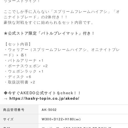
ッターストライク！
ここでしか手に入らない「スプリームフレームハイアシ」「オ
ニナイトブレード」の2体付き！！
豪快な対戦をすぐに始められるセット内容です。
★公式ストア限定「バトルプレイマット」付き！
【セット内容】
・ウォリアー（スプリームフレームハイアシ、オニナイトブレ
ード）× 各1
・バトルアリーナ ×1
・ボーナスウェポン ×2
・ウェポンラック ×1
・ディスク ×6
・取扱説明書 ×2
◆今すぐAKEDO公式サイトをcheck！！
→
https://hashy-topin.co.jp/akedo/
商品管理番号
AK-5002
サイズ
W300×D122×H180(㎜)