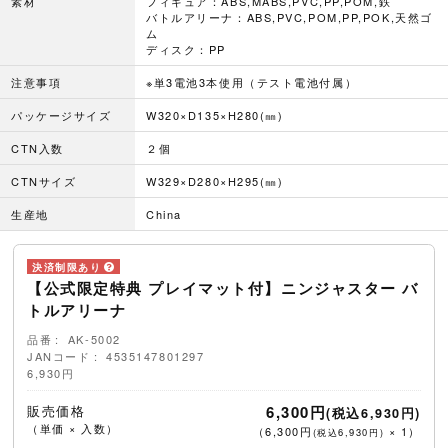
素材
フィギュア：ABS,MABS,PVC,PP,POM,鉄
バトルアリーナ：ABS,PVC,POM,PP,POK,天然ゴ
ム
ディスク：PP
注意事項
※単3電池3本使用（テスト電池付属）
パッケージサイズ
W320×D135×H280(㎜)
CTN入数
２個
CTNサイズ
W329×D280×H295(㎜)
生産地
China
【公式限定特典 プレイマット付】ニンジャスター バ
トルアリーナ
品番
AK-5002
JANコード
4535147801297
6,930円
販売価格
6,300円
(税込6,930円)
（単価 × 入数）
（
6,300円
×
1
）
(税込6,930円)