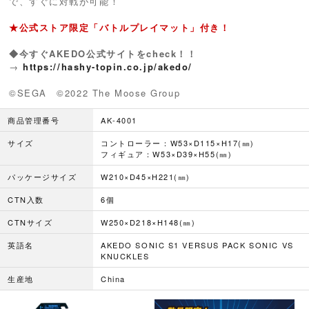
で、すぐに対戦が可能！
★公式ストア限定「バトルプレイマット」付き！
◆今すぐAKEDO公式サイトをcheck！！
→
https://hashy-topin.co.jp/akedo/
©SEGA ©2022 The Moose Group
商品管理番号
AK-4001
サイズ
コントローラー：W53×D115×H17(㎜)
フィギュア：W53×D39×H55(㎜)
パッケージサイズ
W210×D45×H221(㎜)
CTN入数
6個
CTNサイズ
W250×D218×H148(㎜)
英語名
AKEDO SONIC S1 VERSUS PACK SONIC VS
KNUCKLES
生産地
China