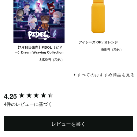
アイシーズ OR / オレンジ
【7月15日発売】PIDOL（ピド
968円
ー）Dream Weaving Collection
3,520円
すべてのおすすめ商品を見る
New content loaded
4.25
4件のレビューに基づく
レビューを書く