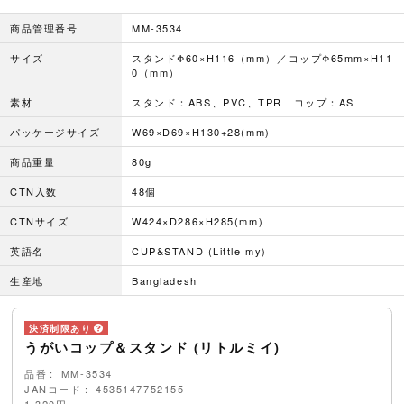
商品管理番号
MM-3534
サイズ
スタンドΦ60×H116（mm）／コップΦ65mm×H11
0（mm）
素材
スタンド：ABS、PVC、TPR コップ：AS
パッケージサイズ
W69×D69×H130+28(mm)
商品重量
80g
CTN入数
48個
CTNサイズ
W424×D286×H285(mm)
英語名
CUP&STAND (Little my)
生産地
Bangladesh
うがいコップ＆スタンド (リトルミイ)
品番
MM-3534
JANコード
4535147752155