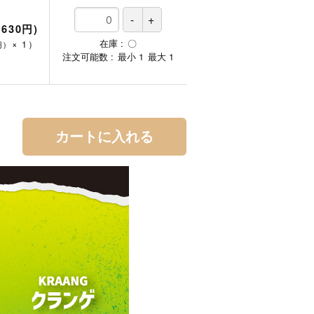
,630円)
在庫
〇
×
1
）
円)
注文可能数
最小
1
最大
1
カートに入れる