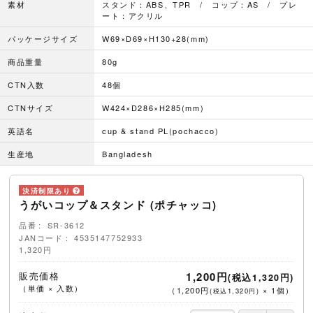
素材
スタンド：ABS、TPR / コップ：AS / プレ
ート：アクリル
パッケージサイズ
W69×D69×H130+28(mm)
商品重量
80g
CTN入数
48個
CTNサイズ
W424×D286×H285(mm)
英語名
cup & stand PL(pochacco)
生産地
Bangladesh
うがいコップ＆スタンド (ポチャッコ)
品番
SR-3612
JANコード
4535147752933
1,320円
販売価格
1,200円
(税込1,320円)
（単価 × 入数）
（
1,200円
×
1
個
）
(税込1,320円)