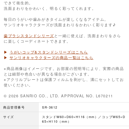
できて衛生的。
洗面まわりをかわいく、明るく彩ってくれます。
毎日のうがいや歯みがきタイムが楽しくなるアイテム。
サンリオキャラクターズが洗面まわりをかわいく彩ります♪
歯ブラシスタンドシリーズ
と一緒に使えば、洗面まわりをさら
に楽しくコーディネートできます。
▶
うがいコップ&スタンドシリーズはこちら
▶
サンリオキャラクターズの商品一覧はこちら
※商品画像はイメージです。お部屋の照明等により、実際の商品
とは細部や色合いが異なる場合がございます。
※アクリルプレートは保護フィルムを剥がし、溝にセットしてお
使いください。
© 2026 SANRIO CO., LTD. APPROVAL NO. L670211
商品管理番号
SR-3612
サイズ
スタンドW60×D60×H116（mm）／コップW65×D
65×H110（mm）