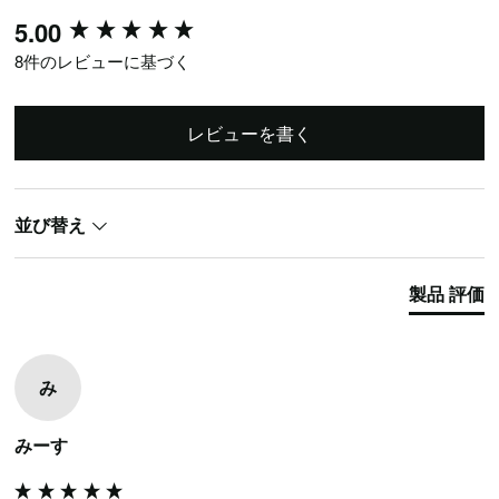
New content loaded
5.00
8件のレビューに基づく
レビューを書く
並び替え
製品 評価
み
みーす