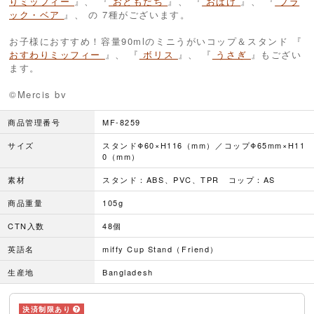
りミッフィー
』、 『
おともだち
』、 『
おばけ
』、 『
ブラ
ック・ベア
』、 の 7種がございます。
お子様におすすめ！容量90mlのミニうがいコップ＆スタンド 『
おすわりミッフィー
』、 『
ボリス
』、 『
うさぎ
』もござい
ます。
©︎Mercis bv
商品管理番号
MF-8259
サイズ
スタンドΦ60×H116（mm）／コップΦ65mm×H11
0（mm）
素材
スタンド：ABS、PVC、TPR コップ：AS
商品重量
105g
CTN入数
48個
英語名
miffy Cup Stand（Friend）
生産地
Bangladesh