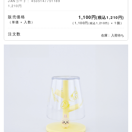
JANコード
4535147751189
1,210円
販売価格
1,100円
(税込1,210円)
（単価 × 入数）
（
1,100円
×
1
個
）
(税込1,210円)
注文数
在庫
入荷待ち