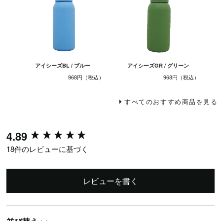
アイシーズBL / ブルー
アイシーズGR / グリーン
968円
968円
すべてのおすすめ商品を見る
New content loaded
4.89
18件のレビューに基づく
レビューを書く