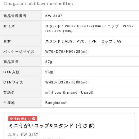
©nagano / chiikawa committee
商品管理番号
KW-3437
サイズ
スタンド：W60×D60×H77(mm) / コップ：W58×
D58×H58(mm)
素材
スタンド：ABS、PVC、TPR コップ：AS
パッケージサイズ
W70×D70×H90+25(㎜)
商品重量
37g
CTN入数
96個
CTNサイズ
W430×D370×H300(㎜)
英語名
mini cup & stand (Usagi)
生産地
Bangladesh
ミニうがいコップ&スタンド (うさぎ)
品番
KW-3437