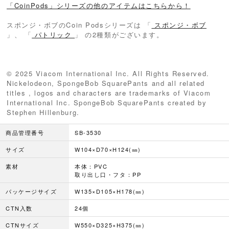
「CoinPods」シリーズの他のアイテムはこちらから！
スポンジ・ボブのCoin Podsシリーズは 「
スポンジ・ボブ
」、 「
パトリック
」 の2種類がございます。
© 2025 Viacom International Inc. All Rights Reserved.
Nickelodeon, SpongeBob SquarePants and all related
titles , logos and characters are trademarks of Viacom
International Inc. SpongeBob SquarePants created by
Stephen Hillenburg.
商品管理番号
SB-3530
サイズ
W104×D70×H124(㎜)
素材
本体：PVC
取り出し口・フタ：PP
パッケージサイズ
W135×D105×H178(㎜)
CTN入数
24個
CTNサイズ
W550×D325×H375(㎜)